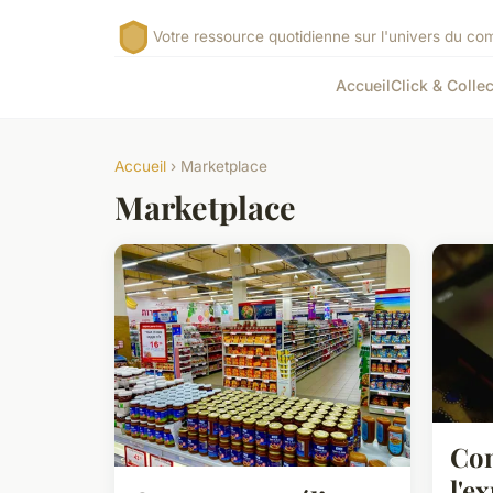
Votre ressource quotidienne sur l'univers du c
Accueil
Click & Collec
Accueil
› Marketplace
Marketplace
Co
l'e