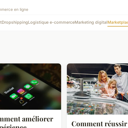
ommerce en ligne
t
Dropshipping
Logistique e-commerce
Marketing digital
Marketpla
mment améliorer
Comment réussir 
xpérience